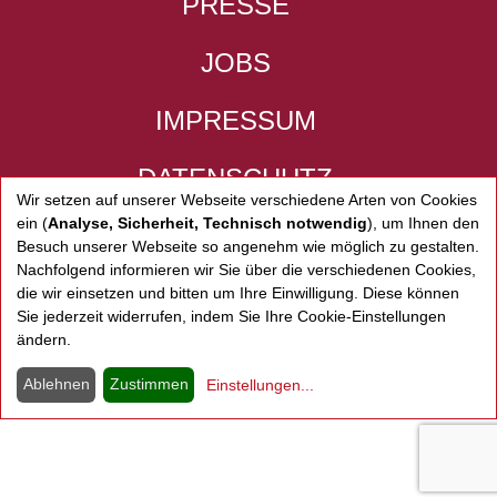
PRESSE
JOBS
IMPRESSUM
DATENSCHUTZ
Wir setzen auf unserer Webseite verschiedene Arten von Cookies
ein (
Analyse, Sicherheit, Technisch notwendig
), um Ihnen den
ARGO KONZERTE A
Besuch unserer Webseite so angenehm wie möglich zu gestalten.
Nachfolgend informieren wir Sie über die verschiedenen Cookies,
ARGO KONZERTE A
die wir einsetzen und bitten um Ihre Einwilligung. Diese können
Sie jederzeit widerrufen, indem Sie Ihre Cookie-Einstellungen
ändern.
ARGO KONZERTE A
Ablehnen
Zustimmen
Einstellungen
...