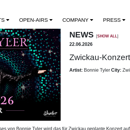
TS
OPEN-AIRS
COMPANY
PRESS
NEWS
[
SHOW ALL
]
22.06.2026
Zwickau-Konzert
Artist:
Bonnie Tyler
City:
Zwi
 von Bonnie Tyler wird das für Zwickau geplante Konzert auf