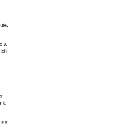
ute,
ols,
lich
er
nk,
rung