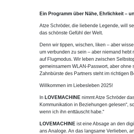
Ein Programm über Nähe, Ehrlichkeit – 
Atze Schröder, die liebende Legende, will s
das schönste Gefühl der Welt.
Denn wir tippen, wischen, liken – aber wiss
um verbunden zu sein – aber niemand hebt meh
auf Flugmodus. Wir leben zwischen Selbstop
gemeinsamem WLAN-Passwort, aber ohne stab
Zahnbürste des Partners steht im richtigen B
Willkommen im Liebesleben 2025!
In
LOVEMACHINE
nimmt Atze Schröder das 
Kommunikation in Beziehungen gelesen“, so A
wenn ich ihn enttäuscht habe.“
LOVEMACHINE
ist eine Absage an den di
ans Analoge. An das langsame Verlieben, an 