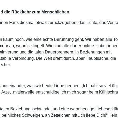
und die Rückkehr zum Menschlichen
einen Fans diesmal etwas zurückzugeben: das Echte, das Vertra
en kaum noch, wie eine echte Berührung geht. Wir haben alle To
r ab, wenn’s klingelt. Wir sind alle dauer-online – aber inner
timierung und digitalen Dauerbrennern, in Beziehungen mit
ile Verbindung. Die Welt dreht durch, aber Hauptsache, die
echer.
auseinander, was wir heute Liebe nennen. „Ich hab‘ so viel üb
tze, „mittlerweile entschuldige ich mich sogar beim Kühlschra
gitalen Beziehungsschwindel und eine warmherzige Liebeserklä
peinliches Schweigen, an Zettelchen mit „Ich liebe Dich!“ Kein